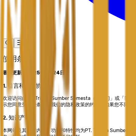
使用条款
最后更新：2025年9月24日
1. 引言和条款协议
欢迎访问由PT. Trijaya Sumber Semesta（「
示您同意受这些条款和我们的隐私政策的约束。如果您不同意
2. 知识产权
本网站及其所有内容、功能和特性均为PT. Trijaya Su