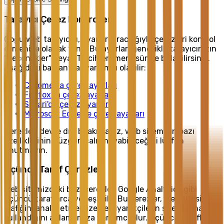
Tarayıcı Çerez Kontrolleri
Çoğu web tarayıcısı, ayarları aracılığıyla çerezleri kontrol
etmenize olanak tanır. Bu ayarları genellikle tarayıcınızın
"Seçenekler" veya "Tercihler" menüsünde bulabilirsiniz.
Aşağıdaki bağlantılar yardımcı olabilir:
Chrome'da çerez ayarları
Firefox'ta çerez ayarları
Safari'de çerez ayarları
Microsoft Edge'de çerez ayarları
Çerezleri devre dışı bırakırsanız, web sitemizin bazı
özelliklerinin düzgün çalışmayabileceğini lütfen
unutmayın.
Üçüncü Taraf Çerezleri
Web sitemizdeki bazı çerezler, Google Analytics gibi
üçüncü taraflarca yerleştirilir. Bu çerezler, web sitesi
trafiğini analiz etmemize ve ziyaretçilerin sitemizi nasıl
kullandığını anlamamıza yardımcı olur. Üçüncü tarafların