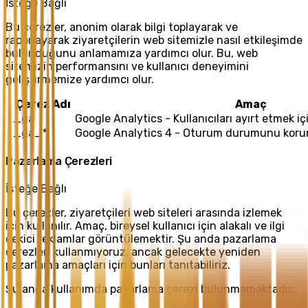
İsteğe Bağlı
Bu çerezler, anonim olarak bilgi toplayarak ve
raporlayarak ziyaretçilerin web sitemizle nasıl etkileşimde
bulunduğunu anlamamıza yardımcı olur. Bu, web
sitemizin performansını ve kullanıcı deneyimini
geliştirmemize yardımcı olur.
Çerez Adı
Amaç
_ga
Google Analytics - Kullanıcıları ayırt etmek içi
_ga_*
Google Analytics 4 - Oturum durumunu koruma
Pazarlama Çerezleri
İsteğe Bağlı
Bu çerezler, ziyaretçileri web siteleri arasında izlemek
için kullanılır. Amaç, bireysel kullanıcı için alakalı ve ilgi
çekici reklamlar görüntülemektir. Şu anda pazarlama
çerezleri kullanmıyoruz, ancak gelecekte yeniden
pazarlama amaçları için bunları tanıtabiliriz.
Şu anda kullanımda pazarlama çerezi bulunmamaktadır.