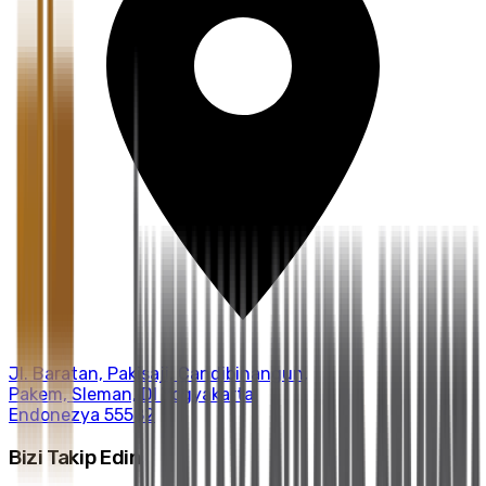
Jl. Baratan, Pakisaji, Candibinangun,
Pakem, Sleman, DI Yogyakarta,
Endonezya 55582
Bizi Takip Edin