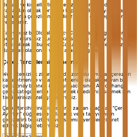
Reklam ve kişiselleştirme çerezleri, her bölgede
varsayılan olarak her yerde kapalıdır. Bunlar yalnızca
pazarlama çerezlerini kendiniz açıkça etkinleştirirseniz
yerleştirilir.
Tarayıcınız bir Global Privacy Control sinyali gönderirse,
nerede olursanız olun sizi kapsam dışı kalmayı tercih
etmiş olarak kabul ederiz. Konumunuzu belirleyemezsek,
daha katı olan onay verme ayarını uygularız.
Çerez Tercihlerinizi Yönetme
Web sitemizi ilk ziyaretinizde, zorunlu olmayan çerezleri
kabul etmenize veya reddetmenize olanak tanıyan bir
çerez onay banner'ı ile karşılaşacaksınız. Ayrıca hangi
çerez kategorilerine izin vermek istediğinizi seçmek için
tercihlerinizi özelleştirebilirsiniz.
Çerez tercihlerinizi istediğiniz zaman aşağıdaki "Çerez
Ayarları" düğmesine tıklayarak veya tarayıcınızın
çerezlerini temizleyip web sitemizi yeniden ziyaret
ederek değiştirebilirsiniz.
Open Cookie Settings