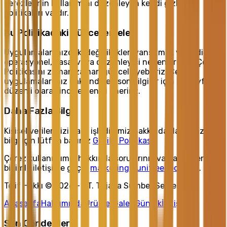
çerezlerinin kullanımını düzenleyen kendi gizlilik
politikaları vardır.
Bu Politikadaki Güncellemeler
Uygulamalarımızdaki değişiklikleri yansıtmak veya diğer
operasyonel, yasal veya düzenleyici nedenlerle bu Çerez
Politikasını zaman zaman güncelleyebiliriz. Çerez
uygulamalarımız hakkında en son bilgiler için bu sayfayı
düzenli olarak incelemenizi öneririz.
Daha Fazla Bilgi
Kişisel verilerinizi nasıl işlediğimiz hakkında daha fazla
bilgi için lütfen bakınız
Gizlilik Politikası
.
Çerez kullanımımız hakkında sorularınız varsa, lütfen
bizimle iletişime geçin
marketing@unitreedoor.com
.
Telif Hakkı © 2026 - PT. Trijaya Sumber Semesta
Anasayfa
Hakkımızda
Ürünler
Galeri
Günlük
İletişim
Son Gönderiler