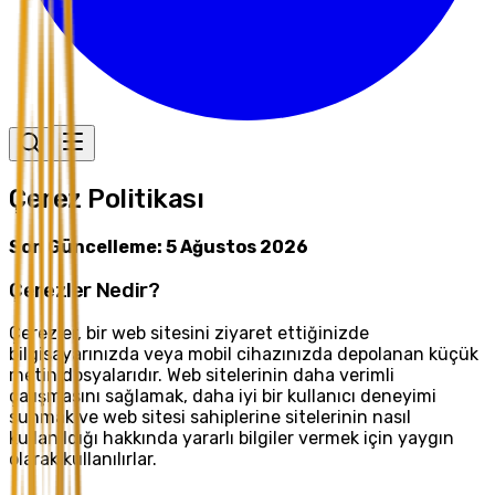
Çerez Politikası
Son Güncelleme: 5 Ağustos 2026
Çerezler Nedir?
Çerezler, bir web sitesini ziyaret ettiğinizde
bilgisayarınızda veya mobil cihazınızda depolanan küçük
metin dosyalarıdır. Web sitelerinin daha verimli
çalışmasını sağlamak, daha iyi bir kullanıcı deneyimi
sunmak ve web sitesi sahiplerine sitelerinin nasıl
kullanıldığı hakkında yararlı bilgiler vermek için yaygın
olarak kullanılırlar.