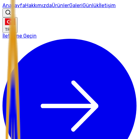
Anasayfa
Hakkımızda
Ürünler
Galeri
Günlük
İletişim
TR
İletişime Geçin