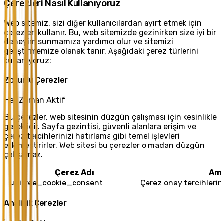
Çerezleri Nasıl Kullanıyoruz
Web sitemiz, sizi diğer kullanıcılardan ayırt etmek için
çerezleri kullanır. Bu, web sitemizde gezinirken size iyi bir
deneyim sunmamıza yardımcı olur ve sitemizi
geliştirmemize olanak tanır. Aşağıdaki çerez türlerini
kullanıyoruz:
Zorunlu Çerezler
Her Zaman Aktif
Bu çerezler, web sitesinin düzgün çalışması için kesinlikle
gereklidir. Sayfa gezintisi, güvenli alanlara erişim ve
çerez tercihlerinizi hatırlama gibi temel işlevleri
etkinleştirirler. Web sitesi bu çerezler olmadan düzgün
çalışamaz.
Çerez Adı
Am
unitree_cookie_consent
Çerez onay tercihlerin
Analitik Çerezler