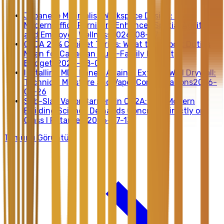
Japanese Minimalist Workspace Design: How
Modern Office Furniture Enhances Spatial Agility
and Employee Wellness
2026-08-07
CKCA 25% Cabinet Tariffs: What the Import Duties
Mean for Canadian Multi-Family Project
Budgets
2026-08-07
Installing MDF Panels Against Exterior Wall Drywall:
Technical Moisture and Vapor Considerations
2026-
07-26
Sub-Slab Vapor Barriers in CZ2A: Why Modern
Building Science Demands Concrete Directly on
Class I Retarders
2026-07-13
Tümünü Görüntüle