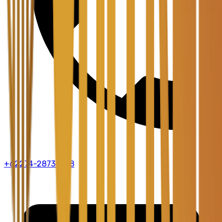
+62274-2873-888