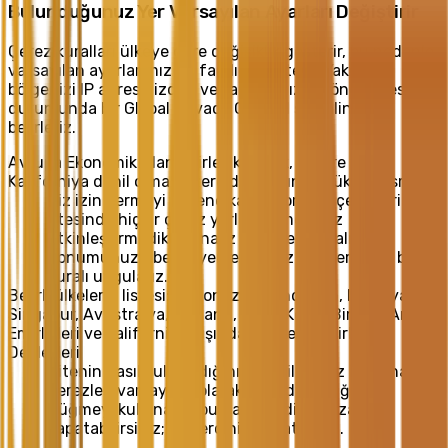
Bulunduğunuz Yer Varsayılan Ayarları Değiştirir
Çerez kuralları ülkeye göre değişiklik gösterir, bu nedenle
varsayılan ayarlarımız da farklılık gösterir. Yaklaşık
bölgenizi IP adresinizden ve tarayıcınızın göndermesi
durumunda bir Global Privacy Control sinyalinden
belirleriz.
Avrupa Ekonomik Alanı, Birleşik Krallık, İsviçre ve
Kaliforniya dahil olmak üzere dünyanın büyük bir kısmı
Siz izin vermeyi seçene kadar zorunlu çerezlerin
ötesinde hiçbir çerez yerleştirilmez. Siz
etkinleştirmedikçe analiz çerezleri kapalı kalır.
Konumunuzu belirleyemediğimiz her yerde de bu
kuralı uygularız.
Belirli ülkelerin listesi: Endonezya, Hindistan, Malezya,
Singapur, Avustralya, Tayland, Hong Kong, Birleşik Arap
Emirlikleri ve Kaliforniya dışındaki Amerika Birleşik
Devletleri
Sitenin nasıl kullanıldığını görebilmemiz için analiz
çerezleri varsayılan olarak etkindir. Aşağıdaki
düğmeyi kullanarak bunları istediğiniz zaman
kapatabilirsiniz; bu tercihinizi hatırlarız.