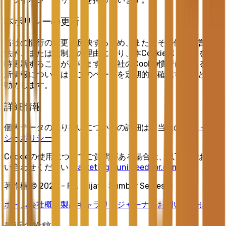
本ポリシーの更新
当社の慣行の変更を反映するため、またはその他の運営上、
法的、または規制上の理由により、本Cookieポリシーを随
時更新することがあります。当社のCookie慣行に関する最
新情報については、このページを定期的に確認することをお
勧めします。
詳細情報
個人データの取り扱いについての詳細は、当社の
プライバ
シーポリシー
.
Cookieの使用についてご質問がある場合は、以下までお問
い合わせください
marketing@unitreedoor.com
.
著作権 © 2026 - PT. Trijaya Sumber Semesta
ホーム
会社概要
製品
ギャラリー
ジャーナル
お問い合わせ