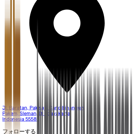
Jl. Baratan, Pakisaji, Candibinangun,
Pakem, Sleman, DI Yogyakarta,
Indonesia 55582
フォローする