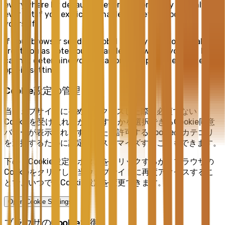
everywhere by default, in every region. They are only
ever set if you explicitly enable marketing cookies
yourself.
If your browser sends a Global Privacy Control signal, we
treat you as opted out regardless of where you are. If we
cannot determine your location, we apply the stricter
opt-in setting.
Cookie設定の管理
当ウェブサイトに初めてアクセスした際、必須でない
Cookieを受け入れるか拒否するかを選択できるCookie同意
バナーが表示されます。また、許可するCookieのカテゴリ
を選択するために設定をカスタマイズすることもできます。
下の「Cookie設定」ボタンをクリックするか、ブラウザの
Cookieをクリアして当ウェブサイトに再度アクセスするこ
とで、いつでもCookie設定を変更できます。
Open Cookie Settings
ブラウザのCookie制御