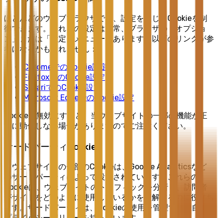
ほとんどのウェブブラウザでは、設定を通じてCookieを制
御できます。これらの設定は通常、ブラウザの「オプショ
ン」または「設定」メニューにあります。以下のリンクが参
考になるかもしれません：
ChromeでのCookie設定
FirefoxでのCookie設定
SafariでのCookie設定
Microsoft EdgeでのCookie設定
Cookieを無効にすると、当ウェブサイトの一部の機能が正
常に動作しない場合がありますのでご注意ください。
サードパーティCookie
当ウェブサイトの一部のCookieは、Google Analyticsなど
のサードパーティによって設置されています。これらの
Cookieは、ウェブサイトのトラフィックを分析し、訪問者
がサイトをどのように使用しているかを理解するのに役立ち
ます。サードパーティは、Cookieの使用を管理する独自の
プライバシーポリシーを持っています。