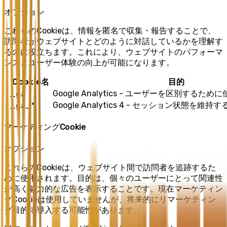
オプション
これらのCookieは、情報を匿名で収集・報告することで、
訪問者がウェブサイトとどのように対話しているかを理解す
るのに役立ちます。これにより、ウェブサイトのパフォーマ
ンスとユーザー体験の向上が可能になります。
Cookie名
目的
Google Analytics - ユーザーを区別するため
_ga
Google Analytics 4 - セッション状態を維
_ga_*
マーケティングCookie
オプション
これらのCookieは、ウェブサイト間で訪問者を追跡するた
めに使用されます。目的は、個々のユーザーにとって関連性
が高く魅力的な広告を表示することです。現在マーケティン
グCookieは使用していませんが、将来的にリマーケティン
グ目的で導入する可能性があります。