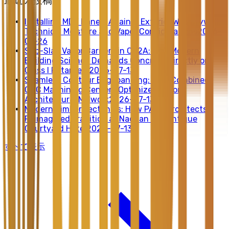
最近の投稿
Installing MDF Panels Against Exterior Wall Drywall:
Technical Moisture and Vapor Considerations
2026-
07-26
Sub-Slab Vapor Barriers in CZ2A: Why Modern
Building Science Demands Concrete Directly on
Class I Retarders
2026-07-13
Seamless Contour Edgebanding: How Combined
CNC Machining Centers Optimize Custom
Architectural Millwork
2026-07-13
Modern Timber Tectonics: How PAVA Architects
Reimagined Tradition at Nachan the Antique
Courtyard Hotel
2026-07-13
すべて表示