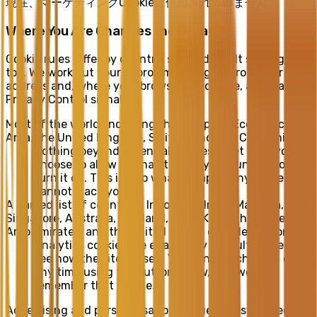
現在、マーケティングCookieは使用されていません。
Where You Are Changes the Default
Cookie rules differ by country, so our default settings do
too. We work out your approximate region from your IP
address and, where your browser sends one, a Global
Privacy Control signal.
Most of the world, including the European Economic
Area, the United Kingdom, Switzerland and California
Nothing beyond essential cookies is set until you
choose to allow it. Analytics stays off unless you
turn it on. This is also what we apply anywhere we
cannot place you.
A named list of countries: Indonesia, India, Malaysia,
Singapore, Australia, Thailand, Hong Kong, the United
Arab Emirates, and the United States outside California
Analytics cookies are enabled by default so we can
see how the site is used. You can switch them off at
any time using the button below, and we will
remember that choice.
Advertising and personalisation cookies are switched off