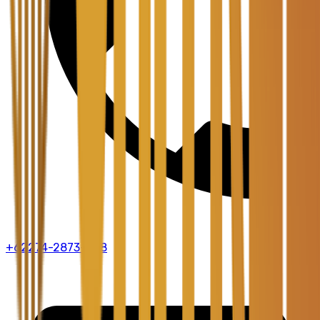
+62274-2873-888