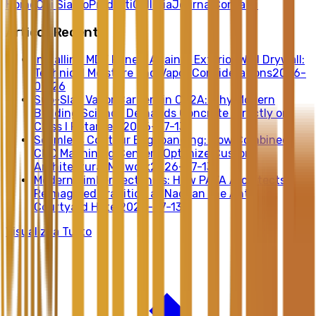
Home
Chi Siamo
Prodotti
Galleria
Journal
Contatti
Articoli Recenti
Installing MDF Panels Against Exterior Wall Drywall:
Technical Moisture and Vapor Considerations
2026-
07-26
Sub-Slab Vapor Barriers in CZ2A: Why Modern
Building Science Demands Concrete Directly on
Class I Retarders
2026-07-13
Seamless Contour Edgebanding: How Combined
CNC Machining Centers Optimize Custom
Architectural Millwork
2026-07-13
Modern Timber Tectonics: How PAVA Architects
Reimagined Tradition at Nachan the Antique
Courtyard Hotel
2026-07-13
Visualizza Tutto