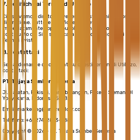
7. Modifiche ai Termini di Utilizzo
Ci riserviamo il diritto di rivedere questi Termini a nostra
discrezione. Tutte le modifiche sono efficaci
immediatamente dopo la pubblicazione. Il tuo uso
continuato del Sito significa la tua accettazione dei
Termini rivisti.
8. Contattaci
Se hai domande o commenti su questi Termini di Utilizzo,
contattaci:
PT. Trijaya Sumber Semesta
Jl. Baratan, Pakisaji, Candibinangun, Pakem, Sleman, DI
Yogyakarta, Indonesia 55582
Email:
marketing@unitreedoor.com
Telefono:
+62274-2873-888
Copyright © 2026 - PT. Trijaya Sumber Semesta