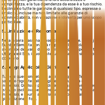
completezza, e la tua dipendenza da esse è a tuo rischio.
Decliniamo tutte le garanzie di qualsiasi tipo, espresse o
implicite, incluse ma non limitate alle garanzie di
commerciabilità, non violazione e idoneità per uno scopo
particolare.
5. Limitazione di Responsabilità
Nella misura massima consentita dalla legge, PT. Trijaya
Sumber Semesta non sarà responsabile per danni di
alcun tipo derivanti dal tuo utilizzo o dall'impossibilità di
utilizzare il Sito, i suoi contenuti o qualsiasi sito web
collegato.
6. Legge Applicabile e Giurisdizione
Tutte le questioni relative al Sito e a questi Termini
saranno regolate dalle leggi della Repubblica di
Indonesia. Qualsiasi procedimento legale dovrà essere
istituito esclusivamente presso i tribunali di Yogyakarta,
Indonesia, e rinunci a qualsiasi obiezione a tale
giurisdizione e foro.