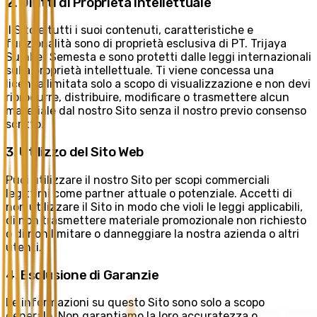
2. Diritti di Proprietà Intellettuale
Il Sito e tutti i suoi contenuti, caratteristiche e
funzionalità sono di proprietà esclusiva di PT. Trijaya
Sumber Semesta e sono protetti dalle leggi internazionali
sulla proprietà intellettuale. Ti viene concessa una
licenza limitata solo a scopo di visualizzazione e non devi
riprodurre, distribuire, modificare o trasmettere alcun
materiale dal nostro Sito senza il nostro previo consenso
scritto.
3. Utilizzo del Sito Web
Puoi utilizzare il nostro Sito per scopi commerciali
legittimi come partner attuale o potenziale. Accetti di
non utilizzare il Sito in modo che violi le leggi applicabili,
di non trasmettere materiale promozionale non richiesto
o di non limitare o danneggiare la nostra azienda o altri
utenti.
4. Esclusione di Garanzie
Le informazioni su questo Sito sono solo a scopo
generale. Non garantiamo la loro accuratezza o