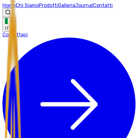
Home
Chi Siamo
Prodotti
Galleria
Journal
Contatti
IT
Contattaci