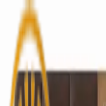
Home
Chi Siamo
Prodotti
Galleria
Journal
Contatti
IT
Contattaci